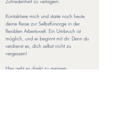
Zufriedenheit zu verlagern.
Kontaktiere mich und starte noch heute 
deine Reise zur Selbstfürsorge in der 
flexiblen Arbeitswelt. Ein Umbruch ist 
möglich, und er beginnt mit dir. Denn du 
verdienst es, dich selbst nicht zu 
vergessen!
Hier geht es direkt zu meinem 
Terminkalender für ein 15 minütiges 
Gespräch: 
https://coachina.youcanbook.me/
Ich freue mich dich kennenzulernen!
Von Herzen
Martina Johanna Futter