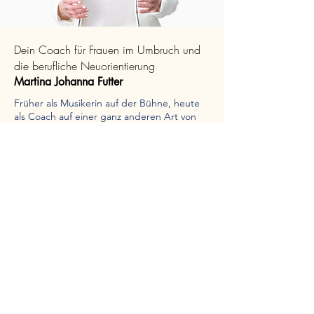
Dein Coach für Frauen im Umbruch und
die berufliche Neuorientierung
Martina Johanna Futter
Früher als Musikerin auf der Bühne, heute
als Coach auf einer ganz anderen Art von
Bühne – der des Lebens. Ich habe meine
Leidenschaft für Musik und das Unterrichten
geliebt, insbesondere das Vorbereiten
meiner Schüler auf Konzerte.
Doch trotz der Freude, die es mir brachte,
fehlte etwas Entscheidendes: Ich hatte
meine wahre Berufung aus den Augen
verloren.
Nachdem ich innere Klarheit gefunden
habe, wechselte ich meinen Job und sogar
meinen Beruf. Heute bin ich als Personal
und Business Coach tätig und verbinde
meine einzigartige Fähigkeit des Zuhörens
mit meinem Coaching-Ansatz.