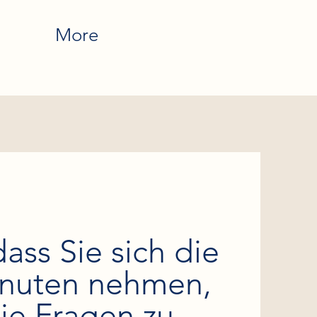
H
More
ass Sie sich die
inuten nehmen,
ie Fragen zu