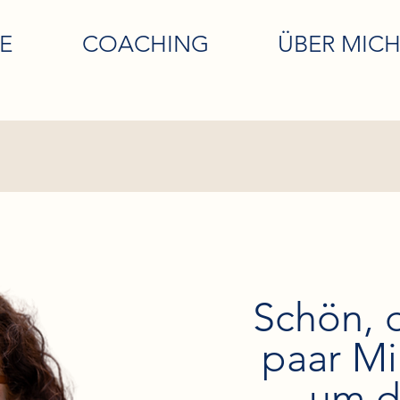
E
COACHING
ÜBER MIC
Schön, d
paar M
um d