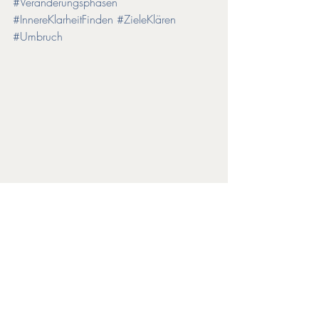
#Veränderungsphasen
#InnereKlarheitFinden
#ZieleKlären
#Umbruch